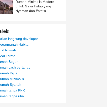
Rumah Minimalis Modern
untuk Gaya Hidup yang
Nyaman dan Estetis
abels
icilan langsung developer
egarmanah Habitat
ual Rumah
eal Estate
umah Bogor
umah cash bertahap
umah Dijual
umah Minimalis
umah Syariah
umah tanpa KPR
umah tanpa riba