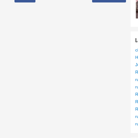
L
c
H
J
R
r
r
R
R
R
r
r